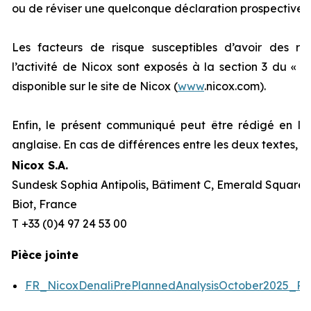
ou de réviser une quelconque déclaration prospective.
Les facteurs de risque susceptibles d’avoir des répe
l’activité de Nicox sont exposés à la section 3 du «
R
disponible sur le site de Nicox (
www
.nicox.com).
Enfin, le présent communiqué peut être rédigé en la
anglaise. En cas de différences entre les deux textes, l
Nicox S.A.
Sundesk Sophia Antipolis, Bâtiment C, Emerald Square, 
Biot, France
T +33 (0)4 97 24 53 00
Pièce jointe
FR_NicoxDenaliPrePlannedAnalysisOctober2025_P