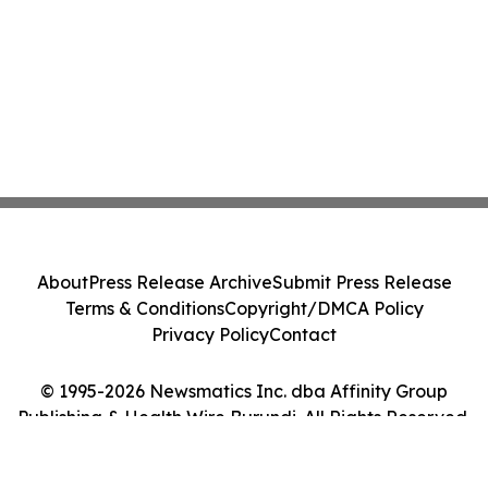
About
Press Release Archive
Submit Press Release
Terms & Conditions
Copyright/DMCA Policy
Privacy Policy
Contact
© 1995-2026 Newsmatics Inc. dba Affinity Group
Publishing & Health Wire Burundi. All Rights Reserved.
Cookie Settings / Your Privacy Choices