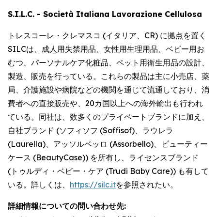
S.I.L.C. - Società Italiana Lavorazione Cellulosa
トレスコーレ・クレマスコ (イタリア、CR) に拠点を置く
SILCは、成人用失禁用品、女性用生理用品、ベビー用お
むつ、パーソナルケア化粧品、ペット用衛生用品の設計、
製造、販売を行っている。これらの製品は主に小売店、薬
局、介護施設や病院などの機関を通じて流通しており、消
費者への直接販売や、20カ国以上への海外輸出も行われ
ている。同社は、数多くのプライベートブランドに加え、
自社ブランド (ソフィソフ (Soffisof)、ラウレラ
(Laurella)、アッソルベッロ (Assorbello)、ビューティー
ケース (BeautyCase)) を所有し、ライセンスブランド
(トゥルディ・ベビー・ケア (Trudi Baby Care)) も有して
いる。詳しくは、
https://silc.it
を参照されたい。
詳細情報についての問い合わせ先: