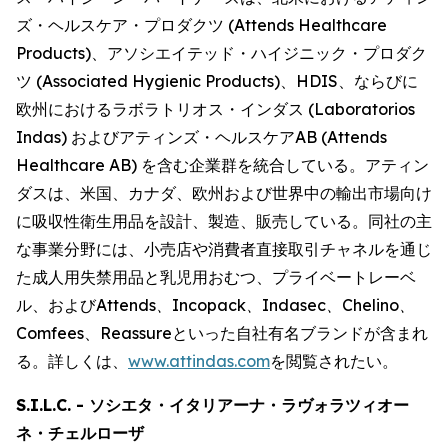
ズ・ヘルスケア・プロダクツ (Attends Healthcare
Products)、アソシエイテッド・ハイジニック・プロダク
ツ (Associated Hygienic Products)、HDIS、ならびに
欧州におけるラボラトリオス・インダス (Laboratorios
Indas) およびアティンズ・ヘルスケアAB (Attends
Healthcare AB) を含む企業群を統合している。アティン
ダスは、米国、カナダ、欧州および世界中の輸出市場向け
に吸収性衛生用品を設計、製造、販売している。同社の主
な事業分野には、小売店や消費者直接取引チャネルを通じ
た成人用失禁用品と乳児用おむつ、プライベートレーベ
ル、および
Attends、Incopack、Indasec、Chelino、
Comfees
、
Reassure
といった自社有名ブランドが含まれ
る。詳しくは、
www.attindas.com
を閲覧されたい。
S.I.L.C. - ソシエタ・イタリアーナ・ラヴォラツィオー
ネ・チェルローザ