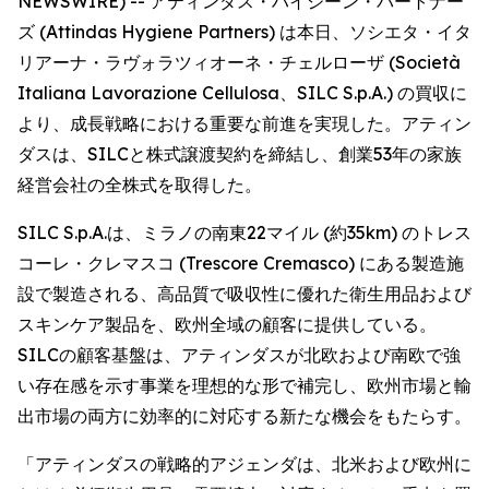
NEWSWIRE) -- アティンダス・ハイジーン・パートナー
ズ (Attindas Hygiene Partners) は本日、ソシエタ・イタ
リアーナ・ラヴォラツィオーネ・チェルローザ (Società
Italiana Lavorazione Cellulosa、SILC S.p.A.) の買収に
より、成長戦略における重要な前進を実現した。アティン
ダスは、SILCと株式譲渡契約を締結し、創業53年の家族
経営会社の全株式を取得した。
SILC S.p.A.は、ミラノの南東22マイル (約35km) のトレス
コーレ・クレマスコ (Trescore Cremasco) にある製造施
設で製造される、高品質で吸収性に優れた衛生用品および
スキンケア製品を、欧州全域の顧客に提供している。
SILCの顧客基盤は、アティンダスが北欧および南欧で強
い存在感を示す事業を理想的な形で補完し、欧州市場と輸
出市場の両方に効率的に対応する新たな機会をもたらす。
「アティンダスの戦略的アジェンダは、北米および欧州に